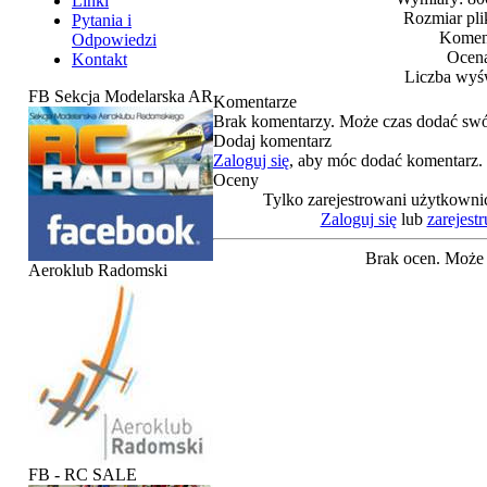
Linki
Rozmiar pli
Pytania i
Koment
Odpowiedzi
Ocena
Kontakt
Liczba wyśw
FB Sekcja Modelarska AR
Komentarze
Brak komentarzy. Może czas dodać swó
Dodaj komentarz
Zaloguj się
, aby móc dodać komentarz.
Oceny
Tylko zarejestrowani użytkowni
Zaloguj się
lub
zarejestr
Brak ocen. Może 
Aeroklub Radomski
FB - RC SALE