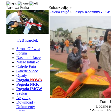
Losowa Fotka
Zobacz zdjęcie
Galeria zdjęć
>
Festyn Rodzinny - PS
F2B Karolek
Strona Główna
Forum
Nasi modelarze
Nasze lotnisko
Galerie Foto
Galerie Video
Opady
Pogoda
NOWA
Pogoda NRK
Pogoda IMGW
Szukaj
Artykuły
Data: 
Download -
Dodane p
Dokumenty
Wymiary: 800