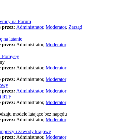
wnicy na Forum
 przez:
Administrator
,
Moderator
,
Zarząd
 na latanie
 przez:
Administrator,
Moderator
.. Pomysły
any
 przez:
Administrator,
Moderator
 przez:
Administrator,
Moderator
dowy
 przez:
Administrator
,
Moderator
i RTF
 przez:
Administrator,
Moderator
dzaju modele latające bez napędu
 przez:
Administrator,
Moderator
imprezy i zawody krajowe
 przez:
Administrator,
Moderator