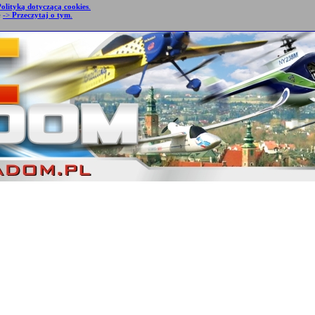
Polityką dotyczącą cookies
.
e
->
Przeczytaj o tym
.