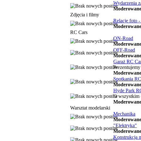
Wydarzenia z
Moderowane
Zdjęcia i filmy
Relacje foto -
Moderowane
RC Cars
ON-Road
Moderowane
OFF-Road
Moderowane
Garaż RC Ca
Prezentujemy
Moderowane
Spotkania RC
Moderowane
Hyde Park R
O wszystkim c
Moderowane
Warsztat modelarski
Mechanika
Moderowane
"Elektryka"
Moderowane
Konstrukcja 