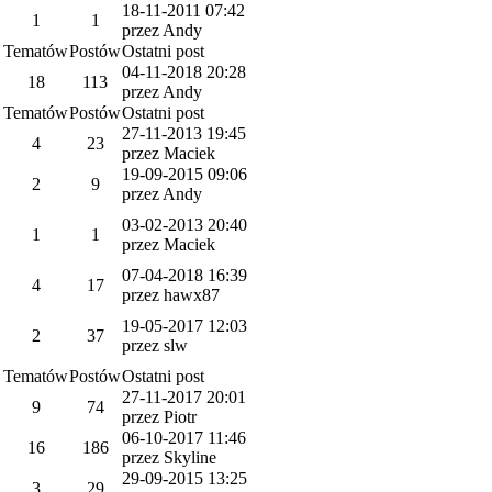
18-11-2011 07:42
1
1
przez Andy
Tematów
Postów
Ostatni post
04-11-2018 20:28
18
113
przez Andy
Tematów
Postów
Ostatni post
27-11-2013 19:45
4
23
przez Maciek
19-09-2015 09:06
2
9
przez Andy
03-02-2013 20:40
1
1
przez Maciek
07-04-2018 16:39
4
17
przez hawx87
19-05-2017 12:03
2
37
przez slw
Tematów
Postów
Ostatni post
27-11-2017 20:01
9
74
przez Piotr
06-10-2017 11:46
16
186
przez Skyline
29-09-2015 13:25
3
29