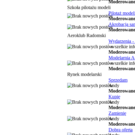
Moderowane
Szkoła pilotażu modeli
Pilotaż mode
Moderowane
Akrobacja sa
Moderowane
Aeroklub Radomski
Wydarzenia -
- wszelkie in
Moderowane
Modelarnia A
- wszelkie in
Moderowane
Rynek modelarski
Sprzedam
Andy
Moderowane
Kupię
Andy
Moderowane
Zamienię
Andy
Moderowane
Dobra oferta