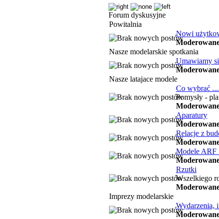
Forum dyskusyjne
Powitalnia
Nowi użytko
Moderowane
Nasze modelarskie spotkania
Umawiamy się
Moderowane
Nasze latajace modele
Co wybrać ..
Pomysły - pl
Moderowane
Aparatury
Moderowane
Relacje z bu
Moderowane
Modele ARF 
Moderowane
Rzutki
Wszelkiego ro
Moderowane
Imprezy modelarskie
Wydarzenia, 
Moderowane