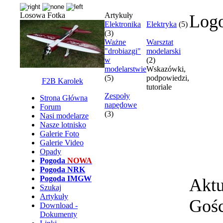
Losowa Fotka
Artykuły
Log
Elektronika
Elektryka
(5)
(3)
Ważne
Warsztat
"drobiazgi"
modelarski
w
(2)
modelarstwie
Wskazówki,
(5)
podpowiedzi,
F2B Karolek
tutoriale
Zespoły
Strona Główna
napędowe
Forum
(3)
Nasi modelarze
Nasze lotnisko
Galerie Foto
Galerie Video
Opady
Pogoda
NOWA
Pogoda NRK
Pogoda IMGW
Aktu
Szukaj
Artykuły
Gośc
Download -
Dokumenty