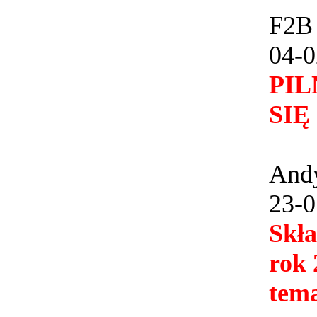
F2B 
04-0
PIL
SIĘ
And
23-0
Skł
rok 
tema