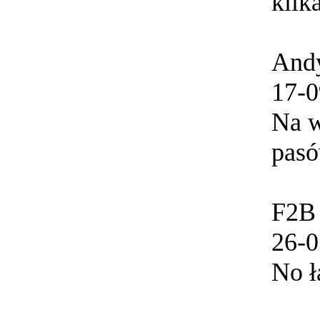
kilk
And
17-0
Na w
pas
F2B 
26-0
No ł