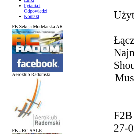
Linki
Pytania i
Odpowiedzi
Użyt
Kontakt
FB Sekcja Modelarska AR
Łącz
Naj
Sho
Aeroklub Radomski
Musi
F2B 
27-0
FB - RC SALE