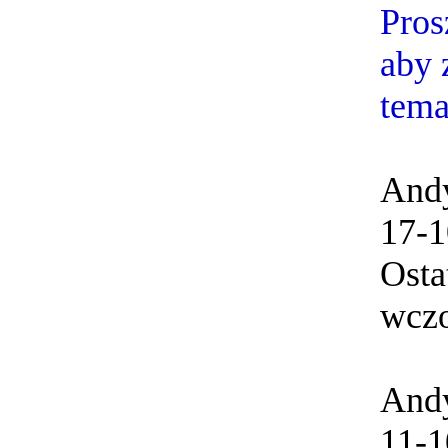
Pros
aby 
tem
And
17-1
Osta
wczo
And
11-1