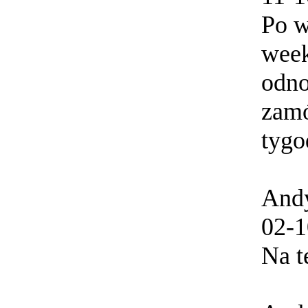
Po w
week
odno
zamó
tygo
And
02-1
Na t