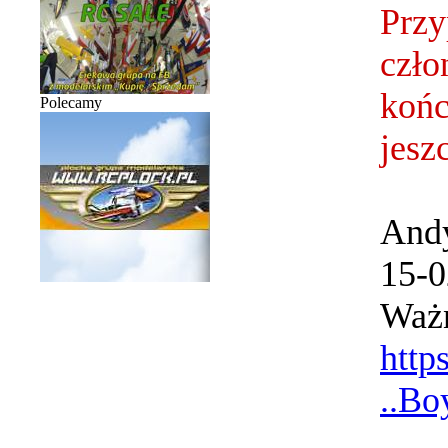
Przy
czło
końc
Polecamy
jesz
And
15-0
Ważn
http
..B