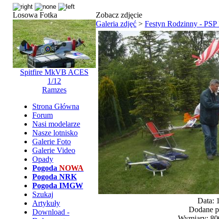
Losowa Fotka
Zobacz zdjęcie
Galeria zdjęć
>
Festyn Rodzinny - PS
Spitfire MkVB ACES
1/12
Ramzes
Strona Główna
Forum
Nasi modelarze
Nasze lotnisko
Galerie Foto
Galerie Video
Opady
Pogoda
NOWA
Pogoda NRK
Pogoda IMGW
Szukaj
Data: 
Artykuły
Dodane p
Download -
Wymiary: 800