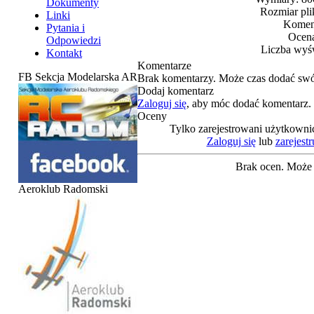
Dokumenty
Rozmiar pli
Linki
Koment
Pytania i
Ocena
Odpowiedzi
Liczba wyśw
Kontakt
Komentarze
FB Sekcja Modelarska AR
Brak komentarzy. Może czas dodać swó
Dodaj komentarz
Zaloguj się
, aby móc dodać komentarz.
Oceny
Tylko zarejestrowani użytkowni
Zaloguj się
lub
zarejestr
Brak ocen. Może 
Aeroklub Radomski