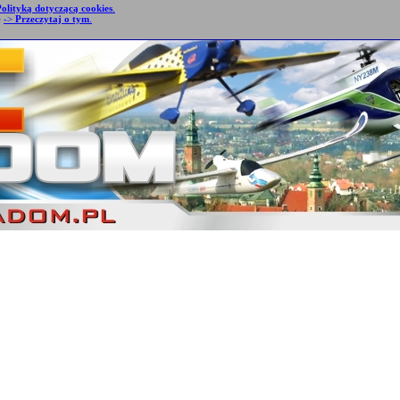
Polityką dotyczącą cookies
.
e
->
Przeczytaj o tym
.