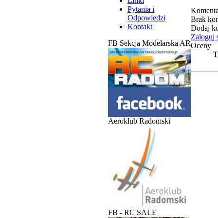
Linki
Pytania i
Komenta
Odpowiedzi
Brak kom
Kontakt
Dodaj k
Zaloguj 
FB Sekcja Modelarska AR
Oceny
T
Aeroklub Radomski
FB - RC SALE