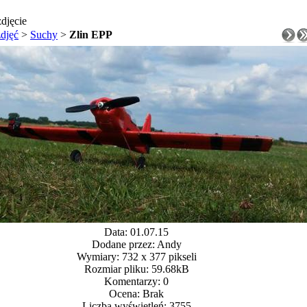
djęcie
zdjęć
>
Suchy
>
Zlin EPP
Data: 01.07.15
Dodane przez: Andy
Wymiary: 732 x 377 pikseli
Rozmiar pliku: 59.68kB
Komentarzy: 0
Ocena: Brak
Liczba wyświetleń: 3755