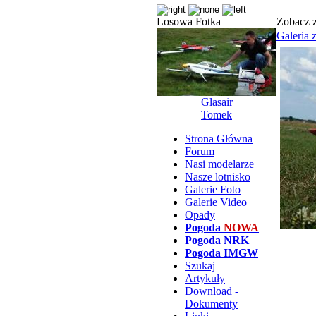
Losowa Fotka
Zobacz z
Galeria 
Glasair
Tomek
Strona Główna
Forum
Nasi modelarze
Nasze lotnisko
Galerie Foto
Galerie Video
Opady
Pogoda
NOWA
Pogoda NRK
Pogoda IMGW
Szukaj
Artykuły
Download -
Dokumenty