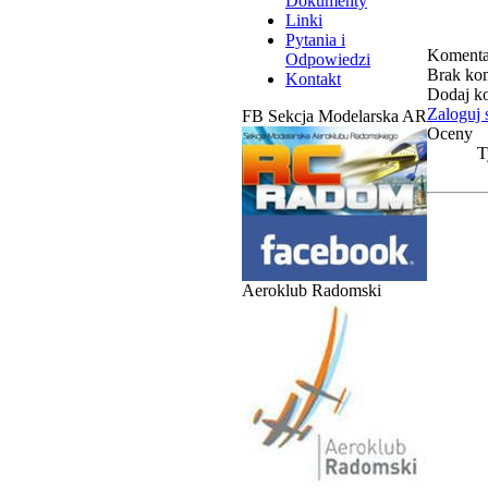
Dokumenty
Linki
Pytania i
Komenta
Odpowiedzi
Brak kom
Kontakt
Dodaj k
Zaloguj 
FB Sekcja Modelarska AR
Oceny
T
Aeroklub Radomski