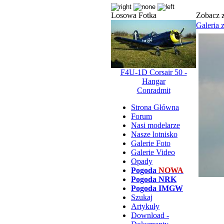
Losowa Fotka
Zobacz z
Galeria 
F4U-1D Corsair 50 -
Hangar
Conradmit
Strona Główna
Forum
Nasi modelarze
Nasze lotnisko
Galerie Foto
Galerie Video
Opady
Pogoda
NOWA
Pogoda NRK
Pogoda IMGW
Szukaj
Artykuły
Download -