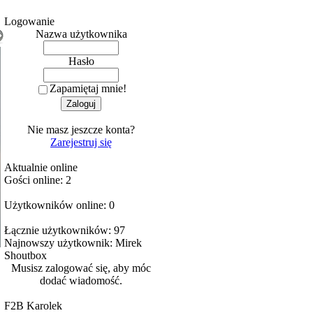
Logowanie
Nazwa użytkownika
Hasło
Zapamiętaj mnie!
Nie masz jeszcze konta?
Zarejestruj się
Aktualnie online
Gości online: 2
Użytkowników online: 0
Łącznie użytkowników: 97
Najnowszy użytkownik:
Mirek
Shoutbox
Musisz zalogować się, aby móc
dodać wiadomość.
F2B Karolek