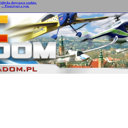
Polityką dotyczącą cookies
.
e
->
Przeczytaj o tym
.